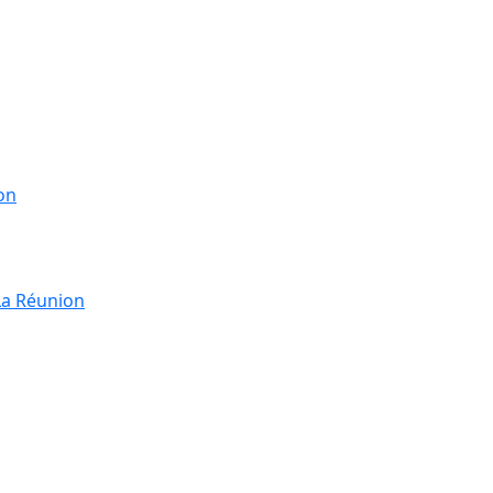
on
La Réunion