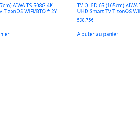
27cm) AIWA TS-508G 4K
TV QLED 65 (165cm) AIWA
 TizenOS WiFi/BTO * 2Y
UHD Smart TV TizenOS Wi
598,75
€
anier
Ajouter au panier