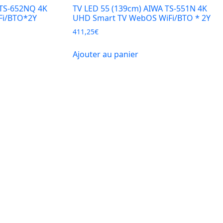
 TS-652NQ 4K
TV LED 55 (139cm) AIWA TS-551N 4K
Fi/BTO*2Y
UHD Smart TV WebOS WiFi/BTO * 2Y
411,25
€
Ajouter au panier