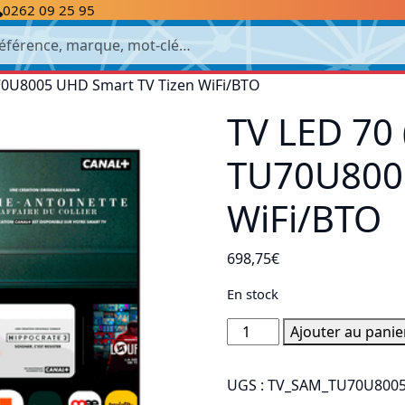
0262 09 25 95
cherche
0U8005 UHD Smart TV Tizen WiFi/BTO
TV LED 70
TU70U8005
WiFi/BTO
698,75
€
En stock
quantité
Ajouter au panie
de
TV
UGS :
TV_SAM_TU70U800
LED