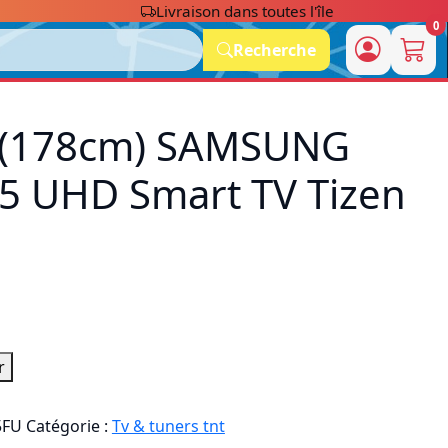
Livraison dans toutes l'île
0
Recherche
 (178cm) SAMSUNG
 UHD Smart TV Tizen
r
5FU
Catégorie :
Tv & tuners tnt