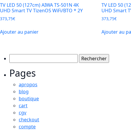
TV LED 50 (127cm) AIWA TS-501N 4K
TV LED 50 (1
UHD Smart TV TizenOS WiFi/BTO * 2Y
UHD Smart TV
373,75
€
373,75
€
Ajouter au panier
Ajouter au p
Rechercher :
Pages
apropos
blog
boutique
cart
cgv
checkout
compte