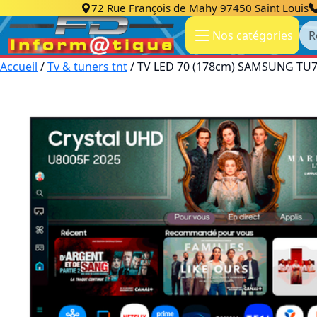
72 Rue François de Mahy 97450 Saint Louis
Re
Nos catégories
Accueil
/
Tv & tuners tnt
/ TV LED 70 (178cm) SAMSUNG TU7