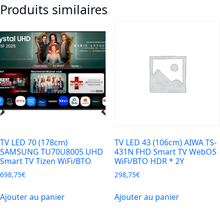
Produits similaires
(165cm)
AIWA
TS-
652NQ
4K
UHD
Smart
TV
TizenOS
WiFi/BTO*2Y
TV LED 70 (178cm)
TV LED 43 (106cm) AIWA TS-
SAMSUNG TU70U8005 UHD
431N FHD Smart TV WebOS
Smart TV Tizen WiFi/BTO
WiFi/BTO HDR * 2Y
698,75
€
298,75
€
Ajouter au panier
Ajouter au panier