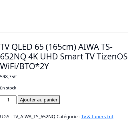
TV QLED 65 (165cm) AIWA TS-
652NQ 4K UHD Smart TV TizenOS
WiFi/BTO*2Y
598,75
€
En stock
quantité
Ajouter au panier
de
TV
UGS :
TV_AIWA_TS_652NQ
Catégorie :
Tv & tuners tnt
QLED
65